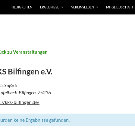
ZUM INHALT SPRINGEN
NEUIGKEITEN
ERGEBNISSE
VEREINSLEBEN
MITGLIEDSCHAFT
ück zu Veranstaltungen
S Bilfingen e.V.
straße 5
felbach-Bilfingen
,
75236
://kks-bilfingen.de/
urden keine Ergebnisse gefunden.