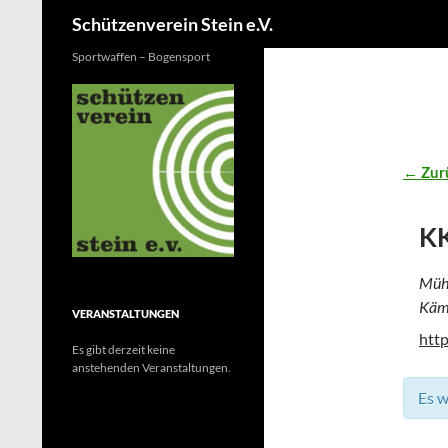
Suchen
Schützenverein Stein e.V.
Sportwaffen – Bogensport
← Zur
KK
Mühl
Kämp
VERANSTALTUNGEN
http
Es gibt derzeit keine
anstehenden Veranstaltungen.
Es w